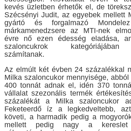
kevés üzletben érhetők el, de töreks
Szécsényi Judit, az egyebek mellett 
gyártó és forgalmazó Mondelez
márkamenedzsere az MTI-nek elmon
évre nő ezen édesség eladása, am
szaloncukrok kategóriájában
számítanak.
Az elmúlt két évben 24 százalékkal nő
Milka szaloncukor mennyisége, abból 
400 tonnát adnak el, idén 370 tonn
vállalat szezonális termék értékesít
százalékát a Milka szaloncukor a
Feketeerdő íz a legkedveltebb, a
követi, a harmadik pedig a mogyoró
mellett pedig nagy a kereslet