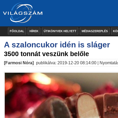
FŐOLDAL
HÍREK
ÚTIKÖNYVEK HELYETT
MÉDIASZEREPLÉS
KÖ
A szaloncukor idén is sláger
3500 tonnát veszünk belőle
[Farmosi Nóra]
publikálva: 2019-12-20 08:14:00 |
Nyomtatá