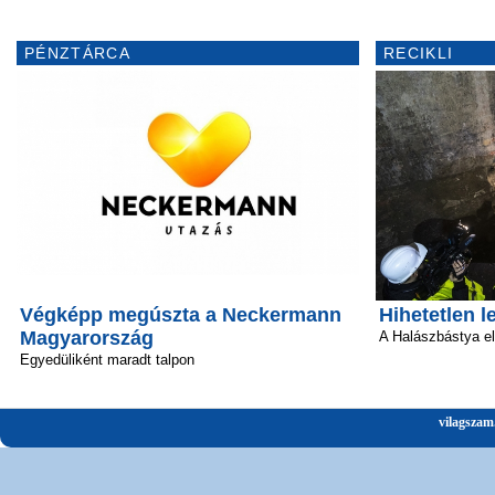
PÉNZTÁRCA
RECIKLI
Végképp megúszta a Neckermann
Hihetetlen l
Magyarország
A Halászbástya el
Egyedüliként maradt talpon
vilagszam