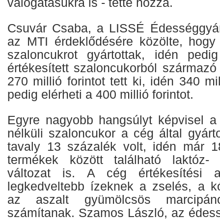
válogatásukra is - tette hozzá.
Csuvár Csaba, a LISSÉ Édességgyár 
az MTI érdeklődésére közölte, hogy
szaloncukrot gyártottak, idén pedi
értékesített szaloncukorból származó
270 millió forintot tett ki, idén 340 mil
pedig elérheti a 400 millió forintot.
Egyre nagyobb hangsúlyt képvisel a
nélküli szaloncukor a cég által gyár
tavaly 13 százalék volt, idén már 
termékek között található laktóz-
változat is. A cég értékesítési 
legkedveltebb ízeknek a zselés, a k
az aszalt gyümölcsös marcipáno
számítanak. Szamos László, az édes