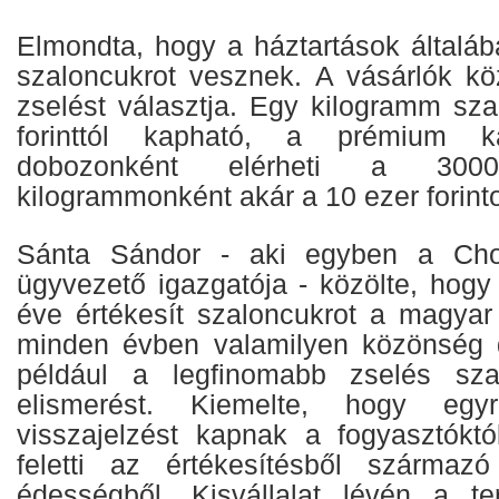
Elmondta, hogy a háztartások általá
szaloncukrot vesznek. A vásárlók k
zselést választja. Egy kilogramm sz
forinttól kapható, a prémium ka
dobozonként elérheti a 3000
kilogrammonként akár a 10 ezer forinto
Sánta Sándor - aki egyben a Cho
ügyvezető igazgatója - közölte, hogy
éve értékesít szaloncukrot a magyar
minden évben valamilyen közönség dí
például a legfinomabb zselés sza
elismerést. Kiemelte, hogy egy
visszajelzést kapnak a fogyasztóktól
feletti az értékesítésből származ
édességből. Kisvállalat lévén a te