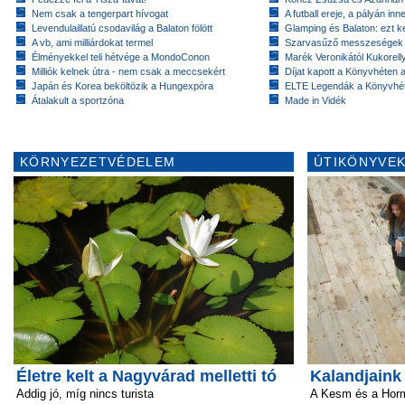
Nem csak a tengerpart hívogat
A futball ereje, a pályán inn
Levendulaillatú csodavilág a Balaton fölött
Glamping és Balaton: ezt ke
A vb, ami milliárdokat termel
Szarvasűző messzeségek
Élményekkel teli hétvége a MondoConon
Marék Veronikától Kukorell
Milliók kelnek útra - nem csak a meccsekért
Díjat kapott a Könyvhéten
Japán és Korea beköltözik a Hungexpóra
ELTE Legendák a Könyvhé
Átalakult a sportzóna
Made in Vidék
KÖRNYEZETVÉDELEM
ÚTIKÖNYVEK
Életre kelt a Nagyvárad melletti tó
Kalandjaink 
Addig jó, míg nincs turista
A Kesm és a Horm