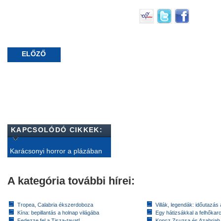
ELŐZŐ
KAPCSOLÓDÓ CIKKEK:
Karácsonyi horror a plázában
A kategória további hírei:
Tropea, Calabria ékszerdoboza
Villák, legendák: időutazás
Kína: bepillantás a holnap világába
Egy hátizsákkal a felhőkarc
Fedezze fel a Tisza-tavat!
Koncz Zsuzsa és Azahriah