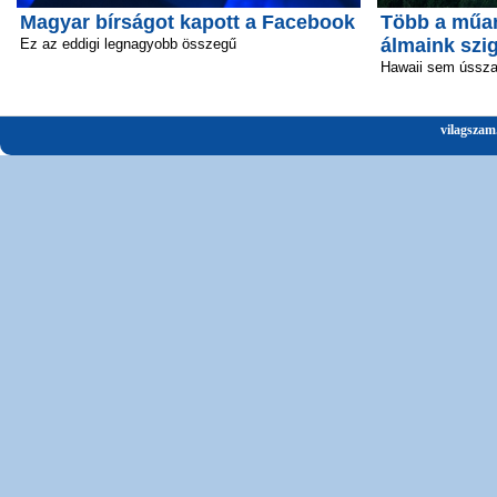
Magyar bírságot kapott a Facebook
Több a műan
álmaink szi
Ez az eddigi legnagyobb összegű
Hawaii sem ússz
vilagszam