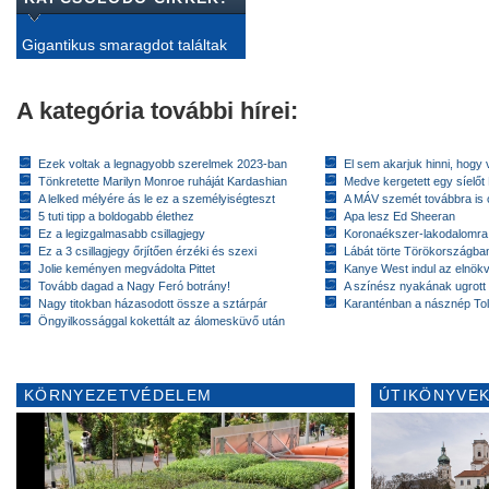
Gigantikus smaragdot találtak
A kategória további hírei:
Ezek voltak a legnagyobb szerelmek 2023-ban
El sem akarjuk hinni, hogy 
Tönkretette Marilyn Monroe ruháját Kardashian
Medve kergetett egy síelőt
A lelked mélyére ás le ez a személyiségteszt
A MÁV szemét továbbra is cs
5 tuti tipp a boldogabb élethez
Apa lesz Ed Sheeran
Ez a legizgalmasabb csillagjegy
Koronaékszer-lakodalomra
Ez a 3 csillagjegy őrjítően érzéki és szexi
Lábát törte Törökországban
Jolie keményen megvádolta Pittet
Kanye West indul az elnök
Tovább dagad a Nagy Feró botrány!
A színész nyakának ugrott
Nagy titokban házasodott össze a sztárpár
Karanténban a násznép To
Öngyilkossággal kokettált az álomesküvő után
KÖRNYEZETVÉDELEM
ÚTIKÖNYVEK