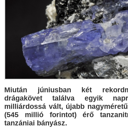
Miután júniusban két rekordm
drágakövet találva egyik na
milliárdossá vált, újabb nagyméretű,
(545 millió forintot) érő tanzan
tanzániai bányász.