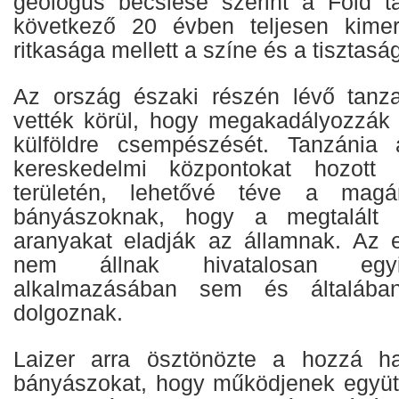
geológus becslése szerint a Föld ta
következő 20 évben teljesen kimerü
ritkasága mellett a színe és a tisztas
Az ország északi részén lévő tanzan
vették körül, hogy megakadályozzák
külföldre csempészését. Tanzánia
kereskedelmi központokat hozott 
területén, lehetővé téve a magá
bányászoknak, hogy a megtalált 
aranyakat eladják az államnak. Az 
nem állnak hivatalosan egy
alkalmazásában sem és általába
dolgoznak.
Laizer arra ösztönözte a hozzá h
bányászokat, hogy működjenek együt