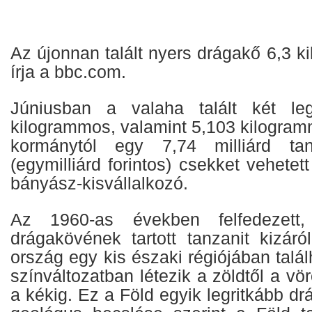
Az újonnan talált nyers drágakő 6,3 
írja a bbc.com.
Júniusban a valaha talált két le
kilogrammos, valamint 5,103 kilogramm
kormánytól egy 7,74 milliárd tanz
(egymilliárd forintos) csekket vehetet
bányász-kisvállalkozó.
Az 1960-as években felfedezett
drágakövének tartott tanzanit kizáról
ország egy kis északi régiójában talá
színváltozatban létezik a zöldtől a vör
a kékig. Ez a Föld egyik legritkább dr