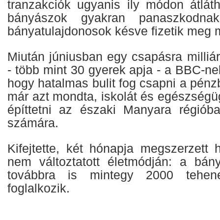
tranzakciók ugyanis ily módon átlá
bányászok gyakran panaszkodna
bányatulajdonosok késve fizetik meg 
Miután júniusban egy csapásra milliár
- több mint 30 gyerek apja - a BBC-nek
hogy hatalmas bulit fog csapni a pén
már azt mondta, iskolát és egészségü
építtetni az északi Manyara régiób
számára.
Kifejtette, két hónapja megszerzett
nem változtatott életmódján: a bán
továbbra is mintegy 2000 tehene
foglalkozik.