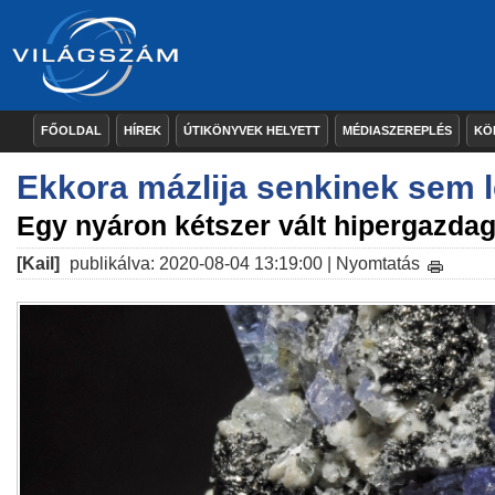
FŐOLDAL
HÍREK
ÚTIKÖNYVEK HELYETT
MÉDIASZEREPLÉS
KÖ
Ekkora mázlija senkinek sem 
Egy nyáron kétszer vált hipergazda
[Kail]
publikálva: 2020-08-04 13:19:00 |
Nyomtatás