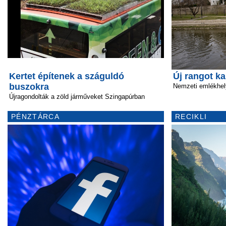
Kertet építenek a száguldó
Új rangot k
buszokra
Nemzeti emlékhel
Újragondolták a zöld járműveket Szingapúrban
PÉNZTÁRCA
RECIKLI