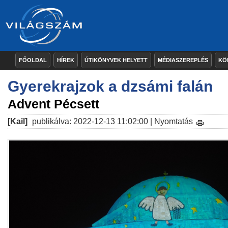
FŐOLDAL
HÍREK
ÚTIKÖNYVEK HELYETT
MÉDIASZEREPLÉS
KÖ
Gyerekrajzok a dzsámi falán
Advent Pécsett
[Kail]
publikálva: 2022-12-13 11:02:00 |
Nyomtatás