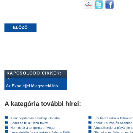
ELŐZŐ
KAPCSOLÓDÓ CIKKEK:
Az Expo éjjel lélegzetelállító
A kategória további hírei:
Kína: bepillantás a holnap világába
Egy hátizsákkal a felhőkarc
Fedezze fel a Tisza-tavat!
Koncz Zsuzsa és Azahriah
Nem csak a tengerpart hívogat
A futball ereje, a pályán inn
Levendulaillatú csodavilág a Balaton fölött
Glamping és Balaton: ezt ke