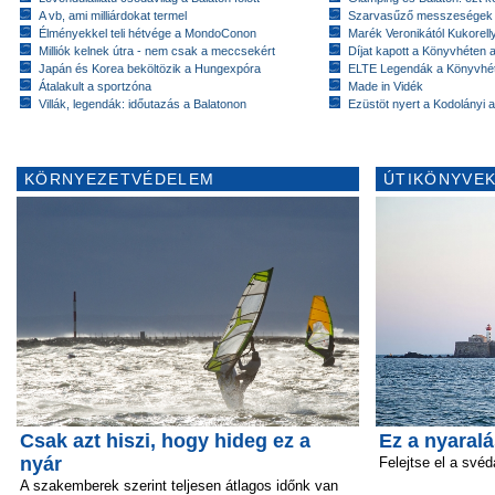
A vb, ami milliárdokat termel
Szarvasűző messzeségek
Élményekkel teli hétvége a MondoConon
Marék Veronikától Kukorell
Milliók kelnek útra - nem csak a meccsekért
Díjat kapott a Könyvhéten
Japán és Korea beköltözik a Hungexpóra
ELTE Legendák a Könyvhé
Átalakult a sportzóna
Made in Vidék
Villák, legendák: időutazás a Balatonon
Ezüstöt nyert a Kodolányi
KÖRNYEZETVÉDELEM
ÚTIKÖNYVEK
Csak azt hiszi, hogy hideg ez a
Ez a nyaral
nyár
Felejtse el a svéd
A szakemberek szerint teljesen átlagos időnk van