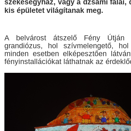
székesegyház, vagy a dzsámi falai,
kis épületet világítanak meg.
A belvárost átszelő Fény Útján v
grandiózus, hol szívmelengető, hol
minden esetben elképesztően látvány
fényinstallációkat láthatnak az érdeklő