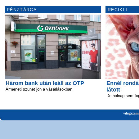
PÉNZTÁRCA
RECIKLI
Három bank után leáll az OTP
Ennél rond
látott
Ármeneti szünet jön a vásárlásokban
De holnap sem fo
vilagszam