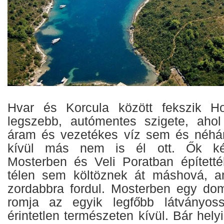
Hvar és Korcula között fekszik Ho
legszebb, autómentes szigete, ahol
áram és vezetékes víz sem és néhán
kívül más nem is él ott. Ők két
Mosterben és Veli Poratban építetté
télen sem költöznek át máshová, am
zordabbra fordul. Mosterben egy dom
romja az egyik legfőbb látványos
érintetlen természeten kívül. Bár hely