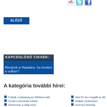
ELŐZŐ
KAPCSOLÓDÓ CIKKEK:
Menjünk-e Hawaiira, ha tombol
a vulkán?
A kategória további hírei:
Futball, szabadság és felhőkarcolók
Ahol 51 éve megállt az idő
Új élet a kisvárdai várban
Halpiac Sydneyben
Karácsony a világ körül
Szörnyű éhínség