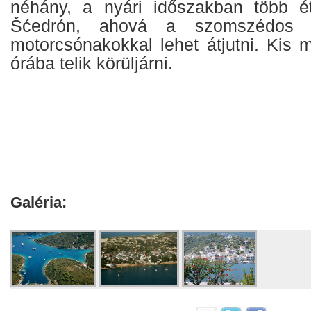
néhány, a nyári időszakban több é
Šćedrón, ahová a szomszédos Za
motorcsónakokkal lehet átjutni. Kis 
órába telik körüljárni.
Galéria: