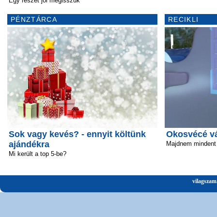
Egy részét jól megisszuk
PÉNZTÁRCA
RECIKLI
Sok vagy kevés? - ennyit költünk
Okosvécé vál
ajándékra
Majdnem mindent 
Mi került a top 5-be?
vilagszam