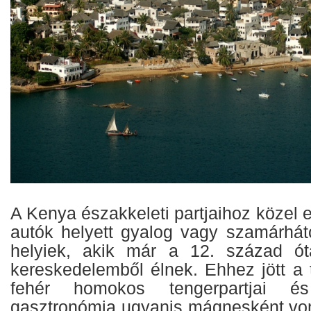
A Kenya északkeleti partjaihoz közel
autók helyett gyalog vagy szamárhá
helyiek, akik már a 12. század ót
kereskedelemből élnek. Ehhez jött a 
fehér homokos tengerpartjai é
gasztronómia ugyanis mágnesként vonz