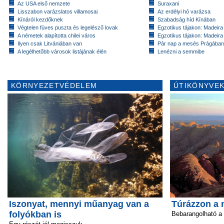
Az USA első nemzete
Suraxani
Lisszabon varázslatos villamosai
Az erdélyi hó varázsa
Kínáról kezdőknek
Szabadság híd Kínában
Végtelen füves puszta és legelésző lovak
Egzotikus tájakon: Madeira 
A németek alapította chilei város
Egzotikus tájakon: Madeira 
Ilyen csak Litvániában van
Pár nap a mesés Prágában
A legélhetőbb városok listájának élén
Lenézni a semmibe
KÖRNYEZETVÉDELEM
ÚTIKÖNYVEK
Iszonyat, mennyi műanyag van a
Túrázzon a 
folyókban is
Bebarangolható a 