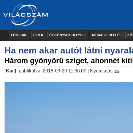
FŐOLDAL
HÍREK
ÚTIKÖNYVEK HELYETT
MÉDIASZEREPLÉS
KÖ
Ha nem akar autót látni nyara
Három gyönyörű sziget, ahonnét kitil
[Kail]
publikálva: 2018-09-20 11:36:00 |
Nyomtatás