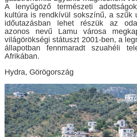
A lenyűgöző természeti adottságok
kultúra is rendkívül sokszínű, a szűk 
időutazásban lehet részük az oda
azonos nevű Lamu városa megk
világörökségi státuszt 2001-ben, a leg
állapotban fennmaradt szuahéli tel
Afrikában.
Hydra, Görögország