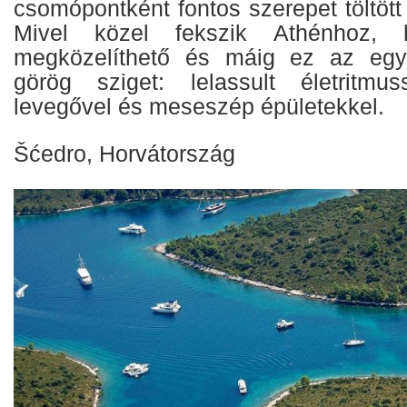
csomópontként fontos szerepet töltött
Mivel közel fekszik Athénhoz, 
megközelíthető és máig ez az egy
görög sziget: lelassult életritmussa
levegővel és meseszép épületekkel.
Šćedro, Horvátország