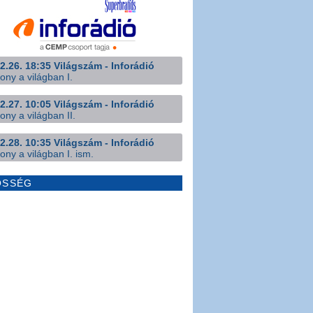
2.26. 18:35 Világszám - Inforádió
ony a világban I.
2.27. 10:05 Világszám - Inforádió
ony a világban II.
2.28. 10:35 Világszám - Inforádió
ony a világban I. ism.
ÖSSÉG