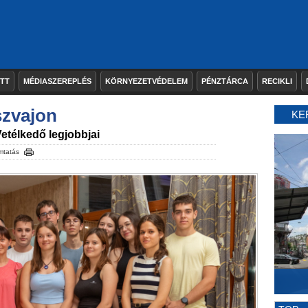
ETT
MÉDIASZEREPLÉS
KÖRNYEZETVÉDELEM
PÉNZTÁRCA
RECIKLI
szvajon
KE
etélkedő legjobbjai
mtatás