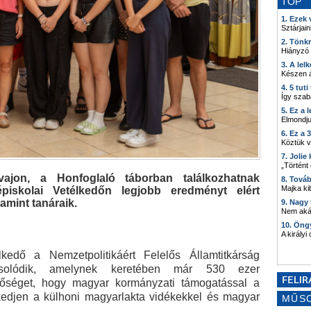
TOP
1. Ezek
Sztárjain
2. Tönk
Hiányzó
3. A lel
Készen á
4. 5 tut
Így szab
5. Ez a 
Elmondju
6. Ez a 
Köztük 
7. Joli
„Történt
ajon, a Honfoglaló táborban találkozhatnak
8. Tová
Majka kib
piskolai Vetélkedőn legjobb eredményt elért
amint tanáraik.
9. Nagy
Nem akár
10. Öng
A királyi
lkedő a Nemzetpolitikáért Felelős Államtitkárság
pcsolódik, amelynek keretében már 530 ezer
etőséget, hogy magyar kormányzati támogatással a
kedjen a külhoni magyarlakta vidékekkel és magyar
MŰS