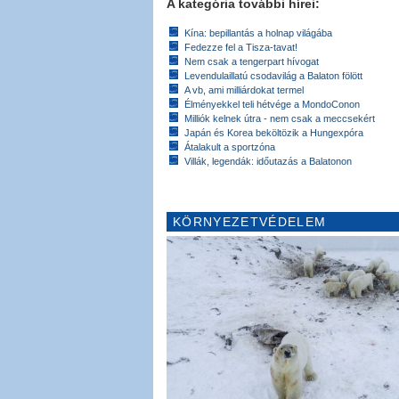
A kategória további hírei:
Kína: bepillantás a holnap világába
Fedezze fel a Tisza-tavat!
Nem csak a tengerpart hívogat
Levendulaillatú csodavilág a Balaton fölött
A vb, ami milliárdokat termel
Élményekkel teli hétvége a MondoConon
Milliók kelnek útra - nem csak a meccsekért
Japán és Korea beköltözik a Hungexpóra
Átalakult a sportzóna
Villák, legendák: időutazás a Balatonon
KÖRNYEZETVÉDELEM