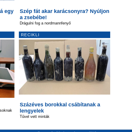
á egy
Szép fát akar karácsonyra? Nyúljon
a zsebébe!
Drágulni fog a nordmannfenyő
RECIKLI
Százéves borokkal csábítanak a
lengyelek
ásoknak
Tűvel vett minták