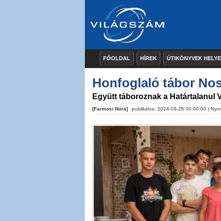
FŐOLDAL
HÍREK
ÚTIKÖNYVEK HELY
Honfoglaló tábor No
Együtt táboroznak a Határtalanul V
[Farmosi Nóra]
publikálva: 2024-08-28 00:00:00 |
Nyo