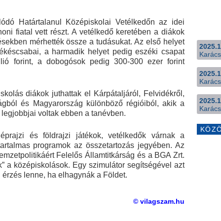
ódó Határtalanul Középiskolai Vetélkedőn az idei
ni fiatal vett részt. A vetélkedő keretében a diákok
rdésekben mérhették össze a tudásukat. Az első helyet
2025.1
ékéscsabai, a harmadik helyet pedig eszéki csapat
Karács
lió forint, a dobogósok pedig 300-300 ezer forint
2025.1
Karács
olás diákok juthattak el Kárpátaljáról, Felvidékről,
2025.1
ágból és Magyarország különböző régióiból, akik a
Karács
legjobbjai voltak ebben a tanévben.
KÖZ
éprajzi és földrajzi játékok, vetélkedők várnak a
tartalmas programok az összetartozás jegyében. Az
mzetpolitikáért Felelős Államtitkárság és a BGA Zrt.
ak” a középiskolások. Egy szimulátor segítségével azt
n érzés lenne, ha elhagynák a Földet.
© vilagszam.hu