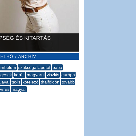
PSÉG ÉS KITARTÁS
ELHŐ / ARCHÍV
zimbólum
szükségállapotot
pápa
egesek
került
magyarul
viszkis
európa
jával
taxis
kötelező
thaiföldön
tovább
vírus
magyar