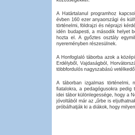
A Határtalanul programhoz kapcsol
évben 160 ezer anyaországi és külho
történelmi, földrajzi és néprajzi ké
idén budapesti, a második helyet b
hozta el. A győztes osztály egymil
nyereményben részesülnek.
A Honfoglaló táborba azok a középisk
Erdélyből, Vajdaságból, Horvátorsz
többfordulós nagyszabású vetélkedő 
A táborban izgalmas történelmi, n
fiatalokra, a pedagógusokra pedig 
idei tábor különlegessége, hogy a Ne
jóvoltából már az „űrbe is eljuthatn
próbálhatják ki a diákok, hogy milye