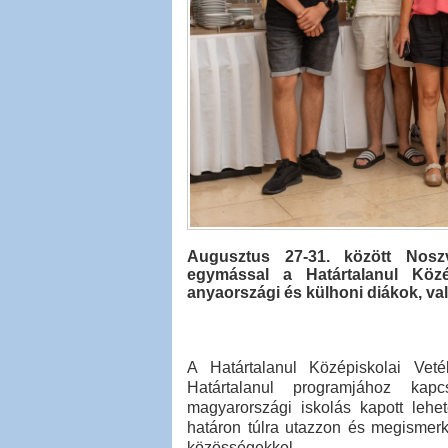
Augusztus 27-31. között Noszv
egymással a Határtalanul Közé
anyaországi és külhoni diákok, val
A Határtalanul Középiskolai Veté
Határtalanul programjához ka
magyarországi iskolás kapott leh
határon túlra utazzon és megismer
közösségekkel.