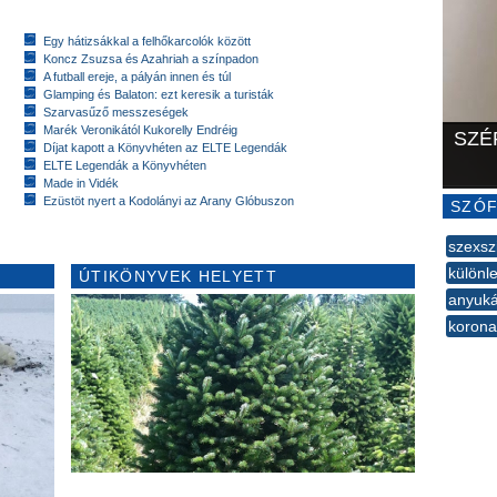
Egy hátizsákkal a felhőkarcolók között
Koncz Zsuzsa és Azahriah a színpadon
A futball ereje, a pályán innen és túl
Glamping és Balaton: ezt keresik a turisták
Szarvasűző messzeségek
Marék Veronikától Kukorelly Endréig
SZÉ
Díjat kapott a Könyvhéten az ELTE Legendák
ELTE Legendák a Könyvhéten
Made in Vidék
Ezüstöt nyert a Kodolányi az Arany Glóbuszon
SZÓF
szexs
különl
ÚTIKÖNYVEK HELYETT
anyuká
korona
--