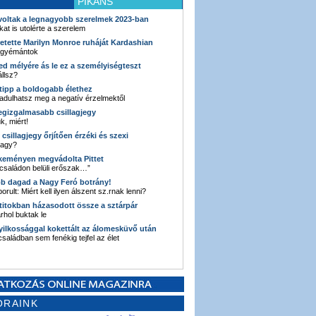
PIKÁNS
 voltak a legnagyobb szerelmek 2023-ban
kat is utolérte a szerelem
retette Marilyn Monroe ruháját Kardashian
 gyémántok
ked mélyére ás le ez a személyiségteszt
llsz?
i tipp a boldogabb élethez
adulhatsz meg a negatív érzelmektől
legizgalmasabb csillagjegy
k, miért!
3 csillagjegy őrjítően érzéki és szexi
vagy?
e keményen megvádolta Pittet
 családon belüli erőszak…”
bb dagad a Nagy Feró botrány!
orult: Miért kell ilyen álszent sz.rnak lenni?
 titokban házasodott össze a sztárpár
hol buktak le
yilkossággal kokettált az álomesküvő után
 családban sem fenékig tejfel az élet
ORAINK