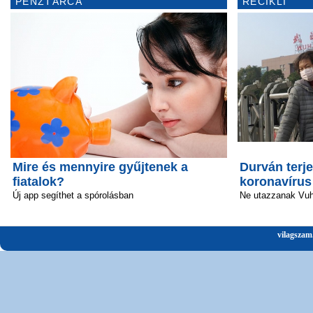
PÉNZTÁRCA
RECIKLI
Mire és mennyire gyűjtenek a
Durván terje
fiatalok?
koronavírus
Új app segíthet a spórolásban
Ne utazzanak Vu
vilagszam