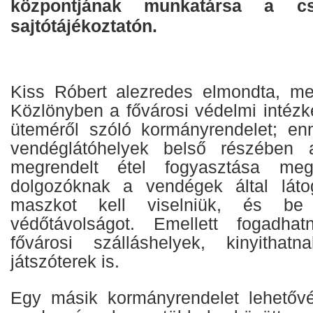
központjának munkatársa a csü
sajtótájékoztatón.
Kiss Róbert alezredes elmondta, me
Közlönyben a fővárosi védelmi intéz
üteméről szóló kormányrendelet; en
vendéglátóhelyek belső részében 
megrendelt étel fogyasztása me
dolgozóknak a vendégek által látog
maszkot kell viselniük, és be 
védőtávolságot. Emellett fogadha
fővárosi szálláshelyek, kinyithat
játszóterek is.
Egy másik kormányrendelet lehetővé