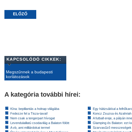
ELŐZŐ
KAPCSOLÓDÓ CIKKEK:
Megszűnnek a budapesti
korlátozások
A kategória további hírei:
Kína: bepillantás a holnap világába
Egy hátizsákkal a felhőkarc
Fedezze fel a Tisza-tavat!
Koncz Zsuzsa és Azahriah
Nem csak a tengerpart hívogat
A futball ereje, a pályán inn
Levendulaillatú csodavilág a Balaton fölött
Glamping és Balaton: ezt ke
A vb, ami milliárdokat termel
Szarvasűző messzeségek