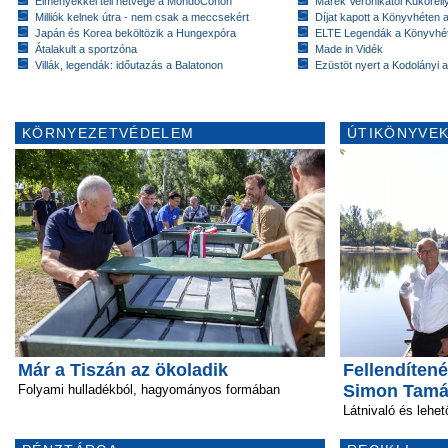
Élményekkel teli hétvége a MondoConon
Marék Veronikától Kukorell
Milliók kelnek útra - nem csak a meccsekért
Díjat kapott a Könyvhéten
Japán és Korea beköltözik a Hungexpóra
ELTE Legendák a Könyvhé
Átalakult a sportzóna
Made in Vidék
Villák, legendák: időutazás a Balatonon
Ezüstöt nyert a Kodolányi
KÖRNYEZETVÉDELEM
ÚTIKÖNYVEK
Már a Tiszán az ökoladik
Fellendítené
Simon Tam
Folyami hulladékból, hagyományos formában
Látnivaló és lehe