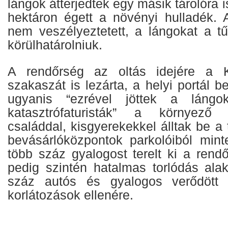
lángok átterjedtek egy másik tárolóra 
hektáron égett a növényi hulladék. 
nem veszélyeztetett, a lángokat a tű
körülhatárolniuk.
A rendőrség az oltás idejére a 
szakaszát is lezárta, a helyi portál b
ugyanis “ezrével jöttek a láng
katasztrófaturisták” a környező
családdal, kisgyerekekkel álltak be a
bevásárlóközpontok parkolóiból min
több száz gyalogost terelt ki a rend
pedig szintén hatalmas torlódás alaku
száz autós és gyalogos verődött 
korlátozások ellenére.