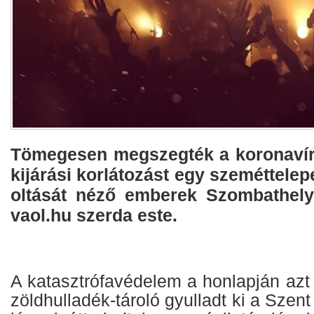
Tömegesen megszegték a koronavíru
kijárási korlátozást egy szeméttelep
oltását néző emberek Szombathelye
vaol.hu szerda este.
A katasztrófavédelem a honlapján azt
zöldhulladék-tároló gyulladt ki a Szent