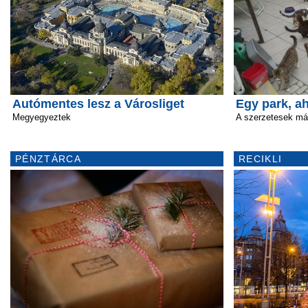
Autómentes lesz a Városliget
Egy park, a
Megyegyeztek
A szerzetesek már
PÉNZTÁRCA
RECIKLI