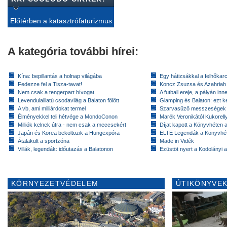
Előtérben a katasztrófaturizmus
A kategória további hírei:
Kína: bepillantás a holnap világába
Egy hátizsákkal a felhőkarc
Fedezze fel a Tisza-tavat!
Koncz Zsuzsa és Azahriah
Nem csak a tengerpart hívogat
A futball ereje, a pályán inn
Levendulaillatú csodavilág a Balaton fölött
Glamping és Balaton: ezt ke
A vb, ami milliárdokat termel
Szarvasűző messzeségek
Élményekkel teli hétvége a MondoConon
Marék Veronikától Kukorell
Milliók kelnek útra - nem csak a meccsekért
Díjat kapott a Könyvhéten
Japán és Korea beköltözik a Hungexpóra
ELTE Legendák a Könyvhé
Átalakult a sportzóna
Made in Vidék
Villák, legendák: időutazás a Balatonon
Ezüstöt nyert a Kodolányi
KÖRNYEZETVÉDELEM
ÚTIKÖNYVEK