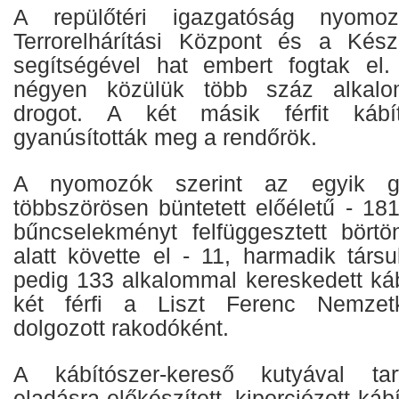
A repülőtéri igazgatóság nyomo
Terrorelhárítási Központ és a Kész
segítségével hat embert fogtak el.
négyen közülük több száz alkalom
drogot. A két másik férfit kábítós
gyanúsították meg a rendőrök.
A nyomozók szerint az egyik gy
többszörösen büntetett előéletű - 18
bűncselekményt felfüggesztett börtö
alatt követte el - 11, harmadik társ
pedig 133 alkalommal kereskedett káb
két férfi a Liszt Ferenc Nemzetk
dolgozott rakodóként.
A kábítószer-kereső kutyával tar
eladásra előkészített, kiporciózott kábí