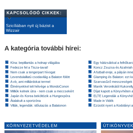
KAPCSOLÓDÓ CIKKEK:
Szicíliában nyit új bázist a
Wizzair
A kategória további hírei:
Kína: bepillantás a holnap világába
Egy hátizsákkal a felhőkarc
Fedezze fel a Tisza-tavat!
Koncz Zsuzsa és Azahriah
Nem csak a tengerpart hívogat
A futball ereje, a pályán inn
Levendulaillatú csodavilág a Balaton fölött
Glamping és Balaton: ezt ke
A vb, ami milliárdokat termel
Szarvasűző messzeségek
Élményekkel teli hétvége a MondoConon
Marék Veronikától Kukorell
Milliók kelnek útra - nem csak a meccsekért
Díjat kapott a Könyvhéten
Japán és Korea beköltözik a Hungexpóra
ELTE Legendák a Könyvhé
Átalakult a sportzóna
Made in Vidék
Villák, legendák: időutazás a Balatonon
Ezüstöt nyert a Kodolányi
KÖRNYEZETVÉDELEM
ÚTIKÖNYVEK