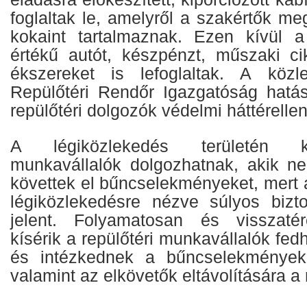
foglaltak le, amelyről a szakértők meg
kokaint tartalmaznak. Ezen kívül
értékű autót, készpénzt, műszaki ci
ékszereket is lefoglaltak. A köz
Repülőtéri Rendőr Igazgatóság hatás
repülőtéri dolgozók védelmi háttérelle
A légiközlekedés területén k
munkavállalók dolgozhatnak, akik n
követtek el bűncselekményeket, mert a
légiközlekedésre nézve súlyos bizt
jelent. Folyamatosan és visszaté
kísérik a repülőtéri munkavállalók fedhe
és intézkednek a bűncselekmények
valamint az elkövetők eltávolítására a r