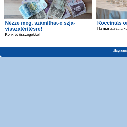
Nézze meg, számíthat-e szja-
Koccintás o
visszatérítésre!
Ha már zárva a k
Konkrét összegekkel
vilagszam