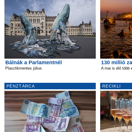
Bálnák a Parlamentnél
130 millió 
Plasztikmentes július
A mai is élő több 
PÉNZTÁRCA
RECIKLI