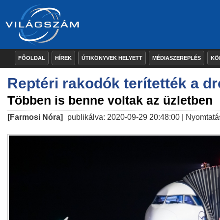
FŐOLDAL
HÍREK
ÚTIKÖNYVEK HELYETT
MÉDIASZEREPLÉS
KÖ
Reptéri rakodók terítették a d
Többen is benne voltak az üzletben
[Farmosi Nóra]
publikálva: 2020-09-29 20:48:00 |
Nyomtatá