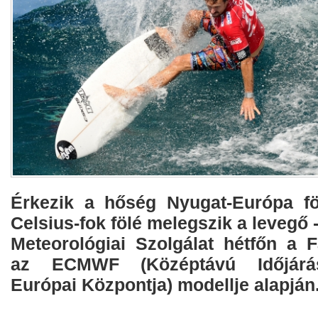
Érkezik a hőség Nyugat-Európa fö
Celsius-fok fölé melegszik a levegő 
Meteorológiai Szolgálat hétfőn a F
az ECMWF (Középtávú Időjárás
Európai Központja) modellje alapján