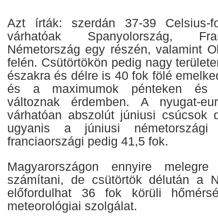
Azt írták: szerdán 37-39 Celsius
várhatóak Spanyolország, Fr
Németország egy részén, valamint O
felén. Csütörtökön pedig nagy területe
északra és délre is 40 fok fölé emelke
és a maximumok pénteken és 
változnak érdemben. A nyugat-eur
várhatóan abszolút júniusi csúcsok
ugyanis a júniusi németországi
franciaországi pedig 41,5 fok.
Magyarországon ennyire melegre
számítani, de csütörtök délután a 
előfordulhat 36 fok körüli hőmérsé
meteorológiai szolgálat.