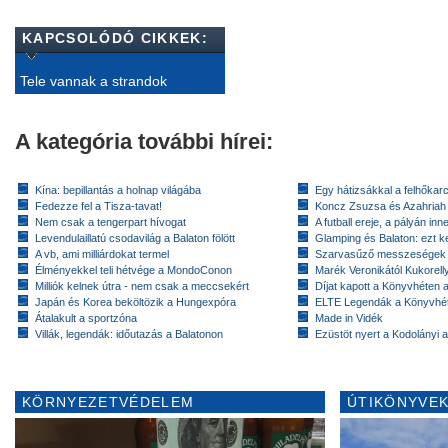
KAPCSOLÓDÓ CIKKEK:
Tele vannak a strandok
A kategória további hírei:
Kína: bepillantás a holnap világába
Egy hátizsákkal a felhőkarc
Fedezze fel a Tisza-tavat!
Koncz Zsuzsa és Azahriah
Nem csak a tengerpart hívogat
A futball ereje, a pályán inn
Levendulaillatú csodavilág a Balaton fölött
Glamping és Balaton: ezt ke
A vb, ami milliárdokat termel
Szarvasűző messzeségek
Élményekkel teli hétvége a MondoConon
Marék Veronikától Kukorell
Milliók kelnek útra - nem csak a meccsekért
Díjat kapott a Könyvhéten
Japán és Korea beköltözik a Hungexpóra
ELTE Legendák a Könyvhé
Átalakult a sportzóna
Made in Vidék
Villák, legendák: időutazás a Balatonon
Ezüstöt nyert a Kodolányi
KÖRNYEZETVÉDELEM
ÚTIKÖNYVEK