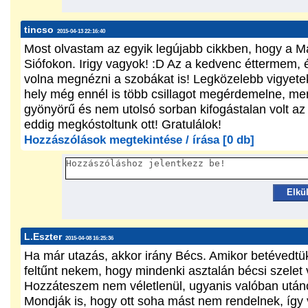
tincso
2015-04-13 22:16:40
Most olvastam az egyik legújabb cikkben, hogy a 
Siófokon. Irigy vagyok! :D Az a kedvenc éttermem, 
volna megnézni a szobákat is! Legközelebb vigyetek
hely még ennél is több csillagot megérdemelne, mer
gyönyörű és nem utolsó sorban kifogástalan volt az
eddig megkóstoltunk ott! Gratulálok!
Hozzászólások megtekintése / írása [0 db]
Elkü
L.Eszter
2015-04-08 16:25:36
Ha már utazás, akkor irány Bécs. Amikor betévedtük
feltűnt nekem, hogy mindenki asztalán bécsi szelet 
Hozzáteszem nem véletlenül, ugyanis valóban utáno
Mondják is, hogy ott soha mást nem rendelnek, így 