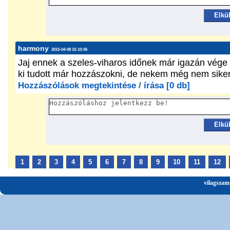
Elkü
harmony
2015-04-08 15:10:06
Jaj ennek a szeles-viharos időnek már igazán vége
ki tudott már hozzászokni, de nekem még nem sikerü
Hozzászólások megtekintése / írása [0 db]
Elkü
1
2
3
4
5
6
7
8
9
10
11
12
vilagszam