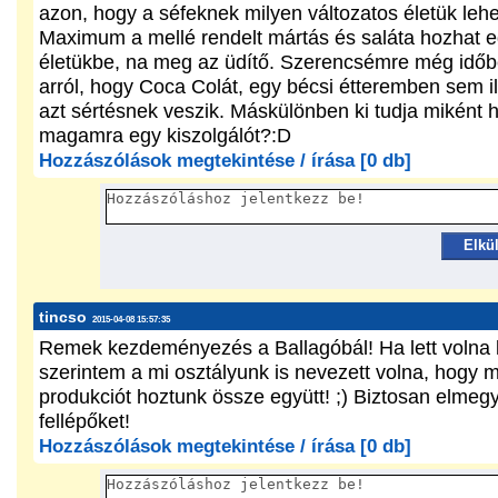
azon, hogy a séfeknek milyen változatos életük lehe
Maximum a mellé rendelt mártás és saláta hozhat e
életükbe, na meg az üdítő. Szerencsémre még időb
arról, hogy Coca Colát, egy bécsi étteremben sem il
azt sértésnek veszik. Máskülönben ki tudja miként 
magamra egy kiszolgálót?:D
Hozzászólások megtekintése / írása [0 db]
Elkü
tincso
2015-04-08 15:57:35
Remek kezdeményezés a Ballagóbál! Ha lett volna
szerintem a mi osztályunk is nevezett volna, hogy 
produkciót hoztunk össze együtt! ;) Biztosan elme
fellépőket!
Hozzászólások megtekintése / írása [0 db]