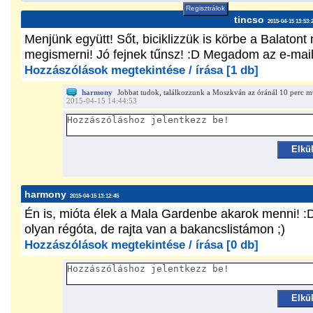
Regisztrálok
tincso
2015-04-15 13:53:
Menjünk együtt! Sőt, biciklizzük is körbe a Balaton
megismerni! Jó fejnek tűnsz! :D Megadom az e-mai
Hozzászólások megtekintése / írása [1 db]
harmony
Jobbat tudok, találkozzunk a Moszkván az óránál 10 perc m
2015-04-15 14:44:53
Elkü
harmony
2015-04-15 13:12:45
Én is, mióta élek a Mala Gardenbe akarok menni! :D
olyan régóta, de rajta van a bakancslistámon ;)
Hozzászólások megtekintése / írása [0 db]
Elkü