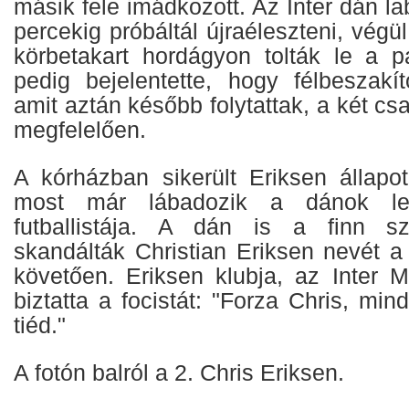
másik fele imádkozott. Az Inter dán l
percekig próbáltál újraéleszteni, végül
körbetakart hordágyon tolták le a 
pedig bejelentette, hogy félbeszakí
amit aztán később folytattak, a két c
megfelelően.
A kórházban sikerült Eriksen állapotá
most már lábadozik a dánok le
futballistája. A dán is a finn s
skandálták Christian Eriksen nevét 
követően. Eriksen klubja, az Inter M
biztatta a focistát: "Forza Chris, mi
tiéd."
A fotón balról a 2. Chris Eriksen.