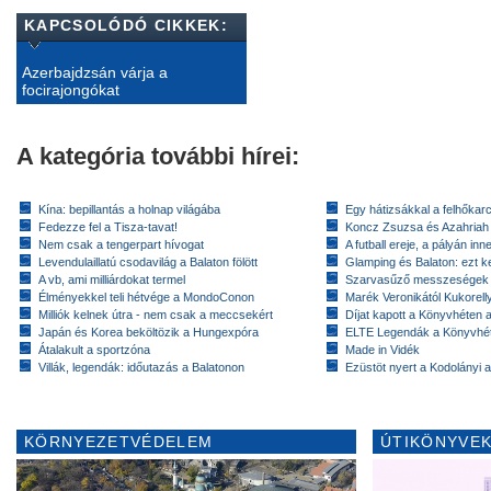
KAPCSOLÓDÓ CIKKEK:
Azerbajdzsán várja a
focirajongókat
A kategória további hírei:
Kína: bepillantás a holnap világába
Egy hátizsákkal a felhőkarc
Fedezze fel a Tisza-tavat!
Koncz Zsuzsa és Azahriah
Nem csak a tengerpart hívogat
A futball ereje, a pályán inn
Levendulaillatú csodavilág a Balaton fölött
Glamping és Balaton: ezt ke
A vb, ami milliárdokat termel
Szarvasűző messzeségek
Élményekkel teli hétvége a MondoConon
Marék Veronikától Kukorell
Milliók kelnek útra - nem csak a meccsekért
Díjat kapott a Könyvhéten
Japán és Korea beköltözik a Hungexpóra
ELTE Legendák a Könyvhé
Átalakult a sportzóna
Made in Vidék
Villák, legendák: időutazás a Balatonon
Ezüstöt nyert a Kodolányi
KÖRNYEZETVÉDELEM
ÚTIKÖNYVEK