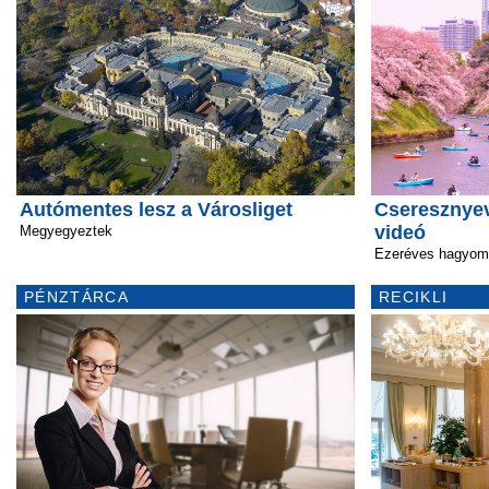
Autómentes lesz a Városliget
Cseresznyev
videó
Megyegyeztek
Ezeréves hagyomá
PÉNZTÁRCA
RECIKLI